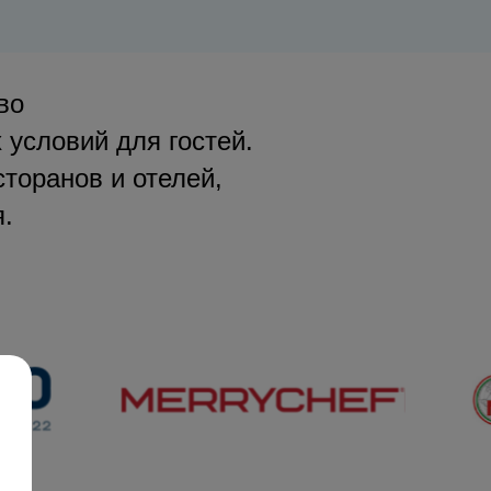
во
 условий для гостей.
торанов и отелей,
.